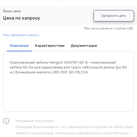
Ваша цена:
Запросить цену
Цена по запросу
*Все цены указаны с учетом НДС.
Как оформить заказ >
Описание
Характеристики
Документация
Коаксиальный кабель Hengxin HCAFBY-50-5 - коаксиальный
кабель 50 Ом для радиосвязи для трасс небольшой длины (до 50
м.) Ближайшие аналоги LMR-300, 5D-FB CCA.
Уважаемые покупатели.
Обращаем Ваше внимание, что производитель оставляет за собой право
изменять внешний вид, технические характеристики и комплектацию