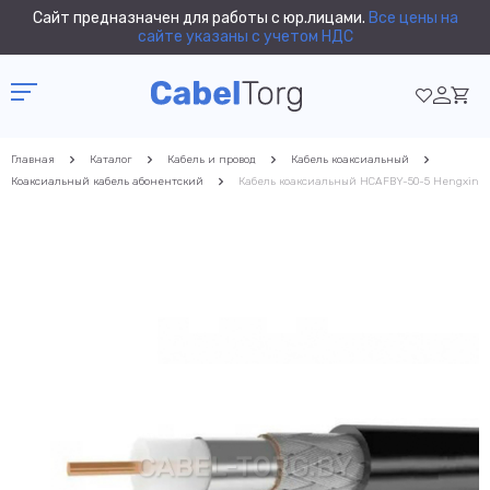
Сайт предназначен для работы с юр.лицами.
Все цены на
сайте указаны с учетом НДС
Главная
Каталог
Кабель и провод
Кабель коаксиальный
Коаксиальный кабель абонентский
Кабель коаксиальный HCAFBY-50-5 Hengxin