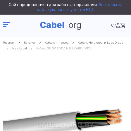
Сайт предназначен для работы с юр.лицами.
Все цены на
сайте указаны с учетом НДС
Главная
Каталог
Кабель и провод
Кабель Helukabel и Lapp Group
Helukabel
Кабель JZ-500 34G1,5 HELUKABEL 10112