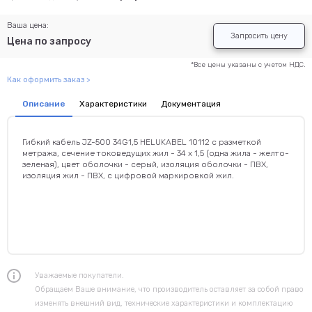
Ваша цена:
Запросить цену
Цена по запросу
*Все цены указаны с учетом НДС.
Как оформить заказ >
Описание
Характеристики
Документация
Гибкий кабель JZ-500 34G1,5 HELUKABEL 10112 с разметкой
метража, сечение токоведущих жил - 34 x 1,5 (одна жила - желто-
зеленая), цвет оболочки - серый, изоляция оболочки - ПВХ,
изоляция жил - ПВХ, с цифровой маркировкой жил.
Уважаемые покупатели.
Обращаем Ваше внимание, что производитель оставляет за собой право
изменять внешний вид, технические характеристики и комплектацию