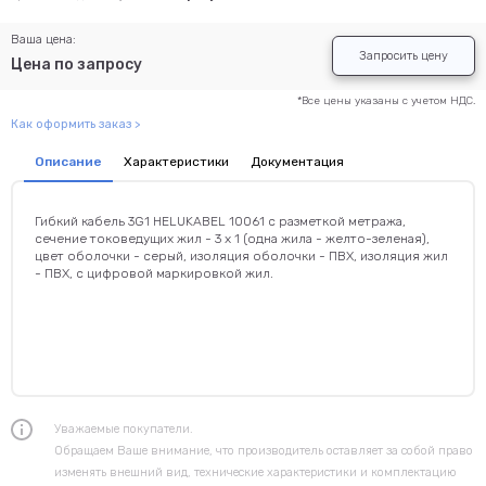
Ваша цена:
Запросить цену
Цена по запросу
*Все цены указаны с учетом НДС.
Как оформить заказ >
Описание
Характеристики
Документация
Гибкий кабель 3G1 HELUKABEL 10061 с разметкой метража,
сечение токоведущих жил - 3 x 1 (одна жила - желто-зеленая),
цвет оболочки - серый, изоляция оболочки - ПВХ, изоляция жил
- ПВХ, с цифровой маркировкой жил.
Уважаемые покупатели.
Обращаем Ваше внимание, что производитель оставляет за собой право
изменять внешний вид, технические характеристики и комплектацию