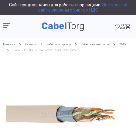
Сайт предназначен для работы с юр.лицами.
Все цены на
сайте указаны с учетом НДС
Главная
Каталог
Кабель и провод
Кабель витая пара
CAT5E
Кабель F/UTP cat 5e 4x2x24 AWG LSOH (305m)