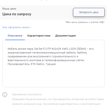
Ваша цена:
Запросить цену
Цена по запросу
*Все цены указаны с учетом НДС.
Как оформить заказ >
Описание
Характеристики
Документация
Кабель витая пара Cat 5e F/UTP 4x2x24 AWG LSOH (305m) - это
экранированный телекоммуникационный кабель. Кабель
предназначен для внутреннего горизонтального и
вертикального монтажа в телеинформационных сетях.
Производитель: ETK Kablo, Турция
Уважаемые покупатели.
Обращаем Ваше внимание, что производитель оставляет за собой право
изменять внешний вид, технические характеристики и комплектацию