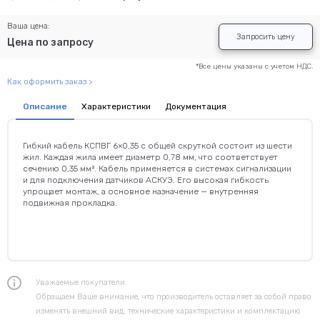
Ваша цена:
Запросить цену
Цена по запросу
*Все цены указаны с учетом НДС.
Как оформить заказ >
Описание
Характеристики
Документация
Гибкий кабель КСПВГ 6×0,35 с общей скруткой состоит из шести
жил. Каждая жила имеет диаметр 0,78 мм, что соответствует
сечению 0,35 мм². Кабель применяется в системах сигнализации
и для подключения датчиков АСКУЭ. Его высокая гибкость
упрощает монтаж, а основное назначение — внутренняя
подвижная прокладка.
Уважаемые покупатели.
Обращаем Ваше внимание, что производитель оставляет за собой право
изменять внешний вид, технические характеристики и комплектацию