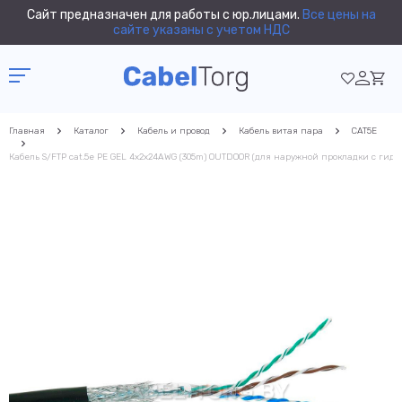
Сайт предназначен для работы с юр.лицами.
Все цены на
сайте указаны с учетом НДС
Главная
Каталог
Кабель и провод
Кабель витая пара
CAT5E
Кабель S/FTP cat.5e PE GEL 4x2x24AWG (305m) OUTDOOR (для наружной прокладки с гид