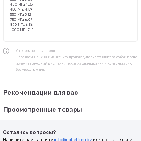
400 МГц 4,33
450 МГц 4,59
550 МГц 5,12
750 МГц 6,07
870 МГц 6,56
1000 МГц 7,12
Уважаемые покупатели.
Обращаем Ваше внимание, что производитель оставляет за собой право
изменять внешний вид, технические характеристики и комплектацию
без уведомления.
Рекомендации для вас
Просмотренные товары
Остались вопросы?
Напишите нам на почту
info@cabeltorg.by
или оставьте свой