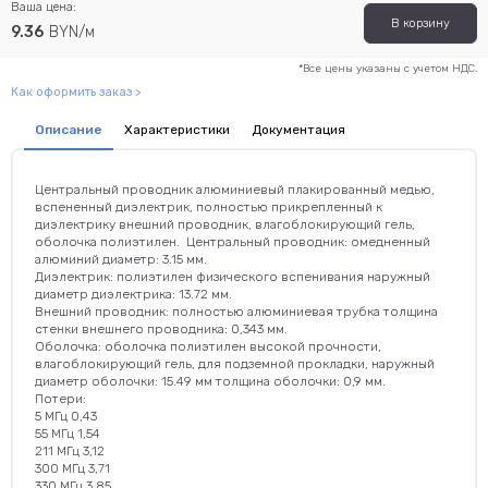
Ваша цена:
В корзину
9.36
BYN/м
*Все цены указаны с учетом НДС.
Как оформить заказ >
Описание
Характеристики
Документация
Центральный проводник алюминиевый плакированный медью,
вспененный диэлектрик, полностью прикрепленный к
диэлектрику внешний проводник, влагоблокирующий гель,
оболочка полиэтилен. Центральный проводник: омедненный
алюминий диаметр: 3.15 мм.
Диэлектрик: полиэтилен физического вспенивания наружный
диаметр диэлектрика: 13.72 мм.
Внешний проводник: полностью алюминиевая трубка толщина
стенки внешнего проводника: 0,343 мм.
Оболочка: оболочка полиэтилен высокой прочности,
влагоблокирующий гель, для подземной прокладки, наружный
диаметр оболочки: 15.49 мм толщина оболочки: 0,9 мм.
Потери:
5 МГц 0,43
55 МГц 1,54
211 МГц 3,12
300 МГц 3,71
330 МГц 3,85