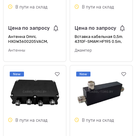
В пути на склад
В пути на склад
Цена по запросу
Цена по запросу
Антенна Omni,
Вставка кабельная 0,5m.
HXGW3600205VACM,
4310F-SMAM HF195 0.5m,
Hengxin.
Hengxin
Антенны
Джампер
New
New
В пути на склад
В пути на склад